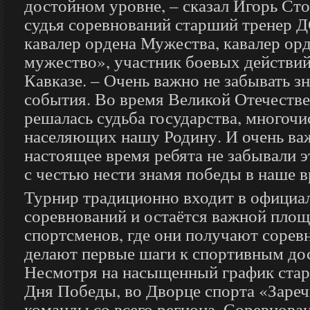
достойном уровне, – сказал Игорь Ст
судья соревнований старший тренер Д
кавалер ордена Мужества, кавалер ор
мужество», участник боевых действи
Кавказе. – Очень важно не забывать з
события. Во время Великой Отечеств
решалась судьба государства, многоч
населяющих нашу Родину. И очень ва
настоящее время ребята не забывали э
с честью нести знамя победы в наше в
Турнир традиционно входит в официа
соревнований и остаётся важной пло
спортсменов, где они получают сорев
делают первые шаги к спортивным до
Несмотря на насыщенный график стар
Дня Победы, во Дворце спорта «Зареч
команды со всего региона. Соревнова