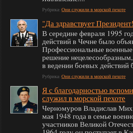
Рубрика:
Они служили в морской пехоте
"Да здравствует Президент
В середине февраля 1995 го
действий в Чечне было объя
Профессиональные военные 
решение нецелесообразным, 
в ведении боевых действий б
Рубрика:
Они служили в морской пехоте
Я с благодарностью вспоми
служил в морской пехоте
Черномуров Владислав Мих
мая 1948 года в семье воен
участников Великой Отечес
1964 году он поступает в Ка