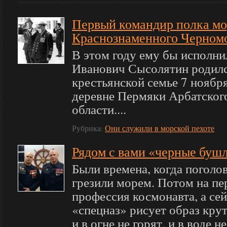
Первый командир полка мо
Краснознаменного Черномо
В этом году ему бы исполни
Иванович Сысолятин родилс
крестьянской семье 7 ноября
деревне Пермяки Арбатског
области....
Рубрика:
Они служили в морской пехоте
Рядом с вами «черные буш
Были времена, когда поголо
грезили морем. Потом на п
профессия космонавта, а се
«спецназ» рисует образ кру
и в огне не горят, и в воде не 