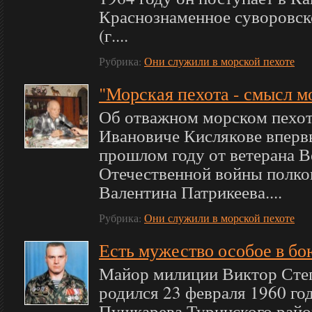
Краснознаменное суворовск
(г....
Рубрика:
Они служили в морской пехоте
"Морская пехота - смысл м
Об отважном морском пехот
Ивановиче Кислякове вперв
прошлом году от ветерана 
Отечественной войны полков
Валентина Патрикеева....
Рубрика:
Они служили в морской пехоте
Есть мужество особое в бою
Майор милиции Виктор Ст
родился 23 февраля 1960 год
Пушкарева Туринского райо