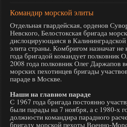
Командир морской элиты
Отдельная гвардейская, орденов Суво
Невского, Белостокская бригада морс
дислоцирующаяся в Калининградской 
элита страны. Комбригом назначат не 
года бригадой командует полковник О
2008 года полковник Олег Даржапов в
морских пехотинцев бригады участво
параде в Москве.
Наши на главном параде
С 1967 года бригада постоянно участв
были парады на 7 ноября, а с 1980-х г
должности командира парадного расч
бригаду морской пехоты Военно-Морс