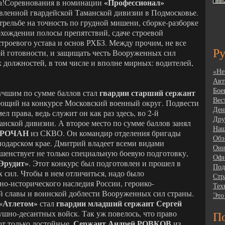
«Профессионал»
са!Соревнования в номинации
вленной гвардейской Таманской дивизии в Подмосковье.
трельбе на точность по грудной мишени, сборке-разборке
охождении полосы препятствий, сдаче строевой
троевого устава и основ РХБЗ. Между прочим, не все
Р
ой готовности, и защищать честь Вооруженных сил
 должностей, в том числе и вполне мирных: водителей,
«Не
Авт
Бое
гвардии старший сержант
учшим по сумме баллов стал
Вес
яющий на конкурсе Московский военный округ. Подвести
Ден
л права, ведь служит он как раз здесь, во 2-й
Дру
нской дивизии. А второе место по сумме баллов занял
Наш
СОРОЧАН
из СКВО. Он командир отделения бригады
Обз
нодарском крае. Дмитрий владеет всеми видами
Они
ршенствует не только специальную боевую подготовку,
Офи
Эрудит»
. Этот конкурс был подготовлен и прошел в
Под
сил. Чтобы в нем отличиться, надо было
Стр
но-исторического наследия России, героико-
Тех
й славы и воинской доблести Вооруженных сил страны.
Это
«Атлетом»
гвардии младший сержант Сергей
стал
ушно-десантных войск. Так уж повелось, что право
По
Сержант Андрей РОВКОВ
ют только достойные.
из