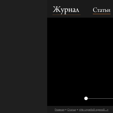
Статьи
Журнал
Главная
»
Статьи
»
«Не службой единой...»