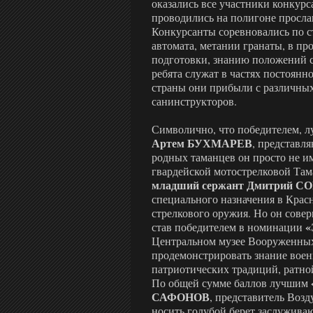
оказались все участники конкур
проводились на полигоне просла
Конкурсанты соревновались по с
автомата, метании гранаты, в пр
подготовки, знанию положений с
ребята служат в частях постоянн
страны они прибыли с различных
санинструкторов.
Символично, что победителем, л
Артем БУХМАРЕВ
, представл
родных таманцев он просто не име
гвардейской мотострелковой Тама
младший сержант Дмитрий 
специального назначения в Крас
стрелкового оружия. Но он сове
«
став победителем в номинации
Центральном музее Вооруженных 
продемонстрировать знание воен
патриотических традиций, ратно
По общей сумме баллов лучшим
САФОНОВ
, представитель Возд
носить голубой берет заслужива