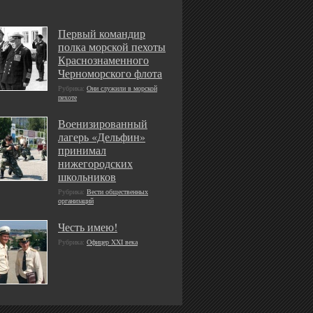
Первый командир
полка морской пехоты
Краснознаменного
Черноморского флота
Рубрика:
Они служили в морской
пехоте
Военизированный
лагерь «Дельфин»
принимал
нижегородских
школьников
Рубрика:
Вести общественных
организаций
Честь имею!
Рубрика:
Офицер XXI века