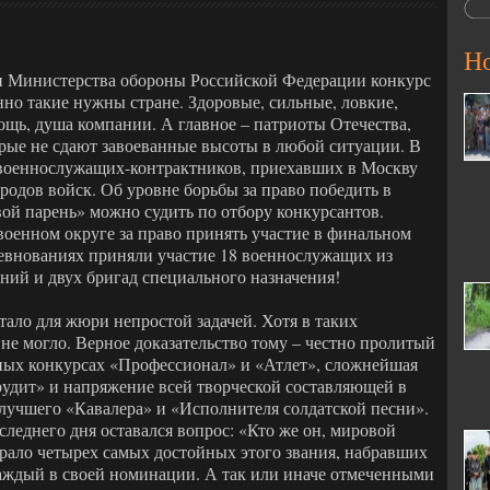
Н
ии Министерства обороны Российской Федерации конкурс
но такие нужны стране. Здоровые, сильные, ловкие,
ощь, душа компании. А главное – патриоты Отечества,
орые не сдают завоеванные высоты в любой ситуации. В
 военнослужащих-контрактников, приехавших в Москву
 родов войск. Об уровне борьбы за право победить в
й парень» можно судить по отбору конкурсантов.
военном округе за право принять участие в финальном
ревнованиях приняли участие 18 военнослужащих из
ний и двух бригад специального назначения!
ало для жюри непростой задачей. Хотя в таких
не могло. Верное доказательство тому – честно пролитый
вных конкурсах «Профессионал» и «Атлет», сложнейшая
рудит» и напряжение всей творческой составляющей в
 лучшего «Кавалера» и «Исполнителя солдатской песни».
леднего дня оставался вопрос: «Кто же он, мировой
брало четырех самых достойных этого звания, набравших
аждый в своей номинации. А так или иначе отмеченными