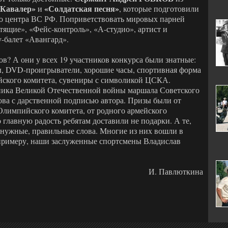
«Кавалер»
«Солдатская песня»
и
, которые подготовили
го центра ВС РФ. Поприветствовать мировых парней
тящие», «Фейс-контроль», «А-студио», артист и
-балет «Авангард».
ов? А они у всех 19 участников конкурса были знатные:
ы, DVD-проигрыватели, хорошие часы, спортивная форма
йского комитета, сувениры с символикой ЦСКА.
ника Великой Отечественной войны маршала Советского
ва с дарственной подписью автора. Призы были от
Олимпийского комитета, от родного армейского
лавную радость ребятам доставили не подарки. А те,
т нужные, правильные слова. Многие из них вошли в
 примеру, наши заслуженные спортсмены Владислав
И. Павлюткина