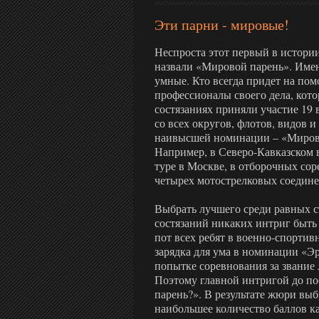
Эти парни - мировые!
Неспроста этот первый в истор
назвали «Мировой парень». Имен
умные. Кто всегда придет на пом
профессионалы своего дела, кот
состязаниях приняли участие 19
со всех округов, флотов, видов и
наивысшей номинации – «Мирово
Например, в Северо-Кавказском 
туре в Москве, в отборочных со
четырех мотострелковых соедине
Выбрать лучшего среди равных ст
состязаний никаких интриг быть 
пот всех ребят в военно-спорти
зарядка для ума в номинации «Э
попытке соревнования за звание
Поэтому главной интригой до пос
парень?». В результате жюри вы
наибольшее количество баллов к