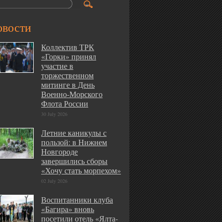
овости
Коллектив ТРК
«Горки» принял
участие в
торжественном
митинге в День
Военно-Морского
Флота России
30 July 2026
Летние каникулы с
пользой: в Нижнем
Новгороде
завершились сборы
«Хочу стать морпехом»
02 July 2026
Воспитанники клуба
«Багира» вновь
посетили отель «Ялта-