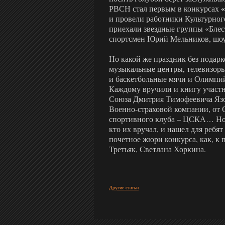
РВСН стал первым в конкурсах
и провели работники Культурно
приехали звездные группы «Блес
спортсмен Юрий Мельников, шоу
Но какой же праздник без подарк
музыкальные центры, телевизор
и баскетбольные мячи и Олимпи
Каждому вручили и книгу участ
Союза Дмитрия Тимофеевича Язо
Военно-страховой компании, от 
спортивного клуба – ЦСКА… Но г
кто их вручал, и нашел для ребя
почетное жюри конкурса, как, к
Третьяк, Светлана Хоркина.
Другие статьи