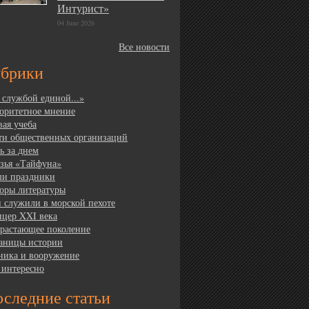
Интурист»
04 June 2026
Все новости
убрики
 службой единой...»
оритетное мнение
вая учеба
ти общественных организаций
ь за днем
зья «Тайфуна»
и праздники
оры литературы
 служили в морской пехоте
цер XXI века
растающее поколение
аницы истории
ника и вооружение
 интересно
следние статьи